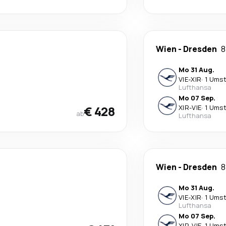
Wien
-
Dresden
8
Mo 31 Aug.
VIE
-
XIR
·
1 Umst
Lufthansa
Mo 07 Sep.
€ 428
XIR
-
VIE
·
1 Umst
ab
Lufthansa
Wien
-
Dresden
8
Mo 31 Aug.
VIE
-
XIR
·
1 Umst
Lufthansa
Mo 07 Sep.
XIR
-
VIE
·
1 Umst