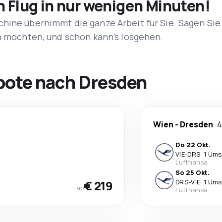
n Flug in nur wenigen Minuten!
hine übernimmt die ganze Arbeit für Sie. Sagen Sie
en möchten, und schon kann’s losgehen.
bote nach Dresden
Wien
-
Dresden
4
Do 22 Okt.
VIE
-
DRS
·
1 Ums
Lufthansa
So 25 Okt.
€ 219
DRS
-
VIE
·
1 Ums
ab
Lufthansa