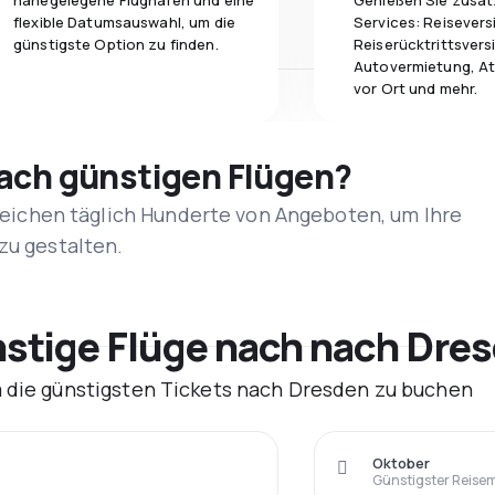
nahegelegene Flughäfen und eine
Genießen Sie zusät
flexible Datumsauswahl, um die
Services: Reisevers
günstigste Option zu finden.
Reiserücktrittsvers
Autovermietung, At
vor Ort und mehr.
nach günstigen Flügen?
rgleichen täglich Hunderte von Angeboten, um Ihre
zu gestalten.
tige Flüge nach nach Dres
m die günstigsten Tickets nach Dresden zu buchen
Oktober
Günstigster Reise