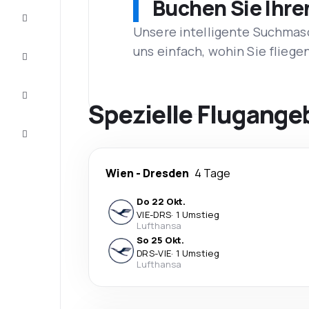
Buchen Sie Ihre
Schnäppchen
Unsere intelligente Suchmasc
uns einfach, wohin Sie flieg
Vervollständigen
Sie die Reise
Inspirationen
und
Spezielle Flugange
Ratschläge
Kundenservice
Wien
-
Dresden
4 Tage
Do 22 Okt.
VIE
-
DRS
·
1 Umstieg
Lufthansa
So 25 Okt.
DRS
-
VIE
·
1 Umstieg
Lufthansa