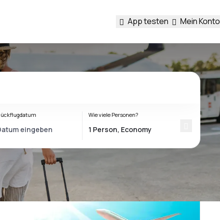
App testen
Mein Konto
ückflugdatum
Wie viele Personen?