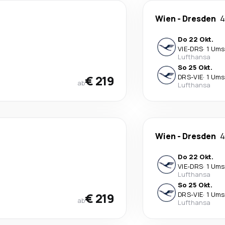
Wien
-
Dresden
4
Do 22 Okt.
VIE
-
DRS
·
1 Ums
Lufthansa
So 25 Okt.
€ 219
DRS
-
VIE
·
1 Ums
ab
Lufthansa
Wien
-
Dresden
4
Do 22 Okt.
VIE
-
DRS
·
1 Ums
Lufthansa
So 25 Okt.
€ 219
DRS
-
VIE
·
1 Ums
ab
Lufthansa