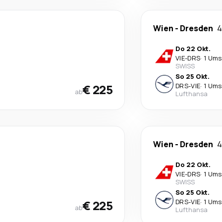
Wien
-
Dresden
4
Do 22 Okt.
VIE
-
DRS
·
1 Ums
SWISS
So 25 Okt.
€ 225
DRS
-
VIE
·
1 Ums
ab
Lufthansa
Wien
-
Dresden
4
Do 22 Okt.
VIE
-
DRS
·
1 Ums
SWISS
So 25 Okt.
€ 225
DRS
-
VIE
·
1 Ums
ab
Lufthansa