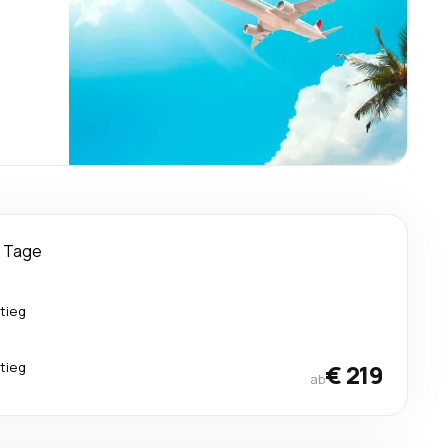
 Tage
tieg
tieg
€ 219
ab