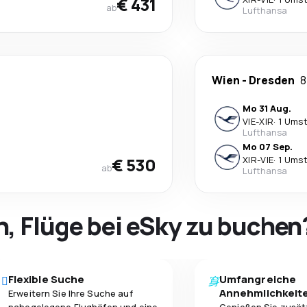
€ 431
ab
Lufthansa
Wien
-
Dresden
8
Mo 31 Aug.
VIE
-
XIR
·
1 Umst
Lufthansa
Mo 07 Sep.
€ 530
XIR
-
VIE
·
1 Umst
ab
Lufthansa
h, Flüge bei eSky zu buchen
Flexible Suche
Umfangreiche
Annehmlichkeit
Erweitern Sie Ihre Suche auf