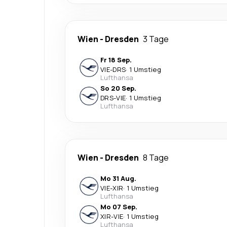
Wien
-
Dresden
3 Tage
Fr 18 Sep.
VIE
-
DRS
·
1 Umstieg
Lufthansa
So 20 Sep.
DRS
-
VIE
·
1 Umstieg
Lufthansa
Wien
-
Dresden
8 Tage
Mo 31 Aug.
VIE
-
XIR
·
1 Umstieg
Lufthansa
Mo 07 Sep.
XIR
-
VIE
·
1 Umstieg
Lufthansa