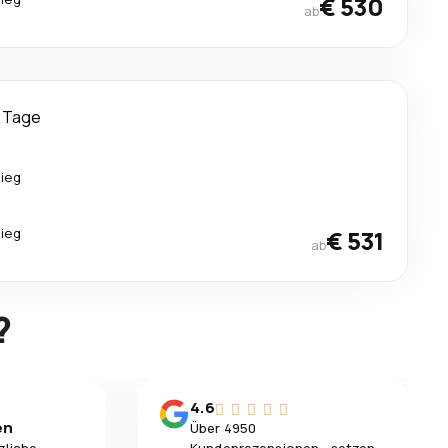
€ 530
ab
 Tage
ieg
ieg
€ 531
ab
?
4.6
en
Über 4950