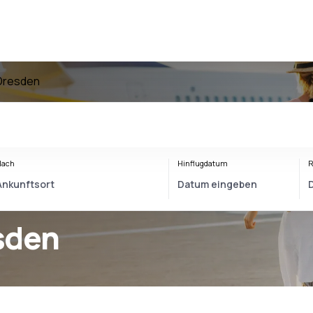
 Dresden
Nach
Hinflugdatum
R
sden