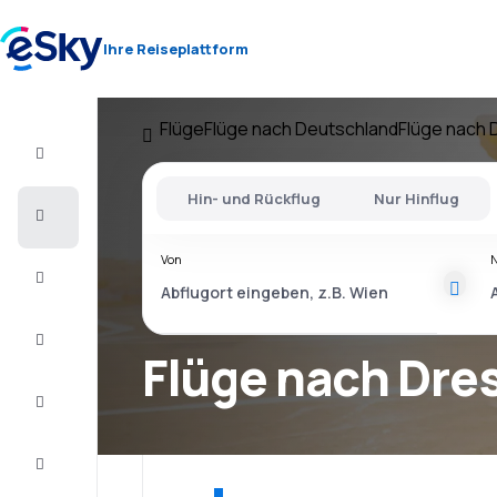
Ihre Reiseplattform
Flüge
Flüge nach Deutschland
Flüge nach
Flug+Hotel
Hin- und Rückflug
Nur Hinflug
Flüge
Von
Urlaub
Last
Minute
Flüge nach Dre
Kurzurlaub
Unterkunft