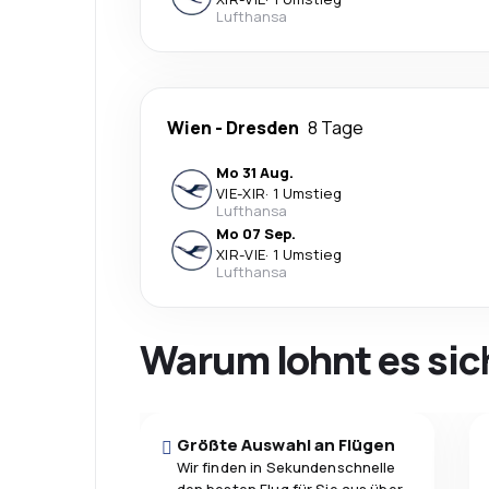
Lufthansa
Wien
-
Dresden
8 Tage
Mo 31 Aug.
VIE
-
XIR
·
1 Umstieg
Lufthansa
Mo 07 Sep.
XIR
-
VIE
·
1 Umstieg
Lufthansa
Warum lohnt es sic
Größte Auswahl an Flügen
Wir finden in Sekundenschnelle