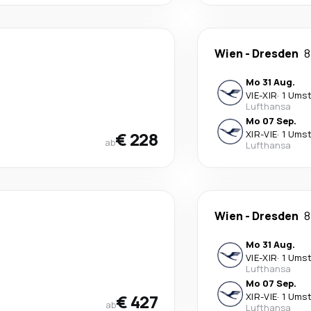
Wien
-
Dresden
8
Mo 31 Aug.
VIE
-
XIR
·
1 Umst
Lufthansa
Mo 07 Sep.
€ 228
XIR
-
VIE
·
1 Umst
ab
Lufthansa
Wien
-
Dresden
8
Mo 31 Aug.
VIE
-
XIR
·
1 Umst
Lufthansa
Mo 07 Sep.
€ 427
XIR
-
VIE
·
1 Umst
ab
Lufthansa