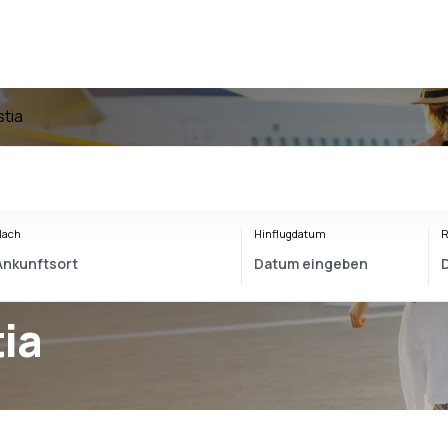
stia
Nach
Hinflugdatum
R
ia