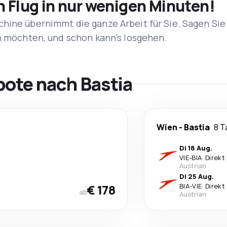
n Flug in nur wenigen Minuten!
hine übernimmt die ganze Arbeit für Sie. Sagen Sie
en möchten, und schon kann’s losgehen.
bote nach Bastia
Wien
-
Bastia
8 T
Di 18 Aug.
VIE
-
BIA
·
Direkt
Austrian
Di 25 Aug.
€ 178
BIA
-
VIE
·
Direkt
ab
Austrian