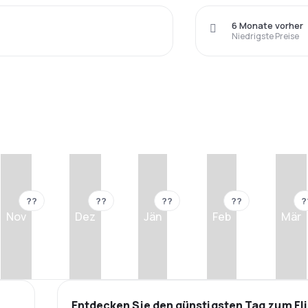
6 Monate vorher
Niedrigste Preise
??
??
??
??
?
Nov
Dez
Jän
Feb
Mär
Entdecken Sie den günstigsten Tag zum Fl