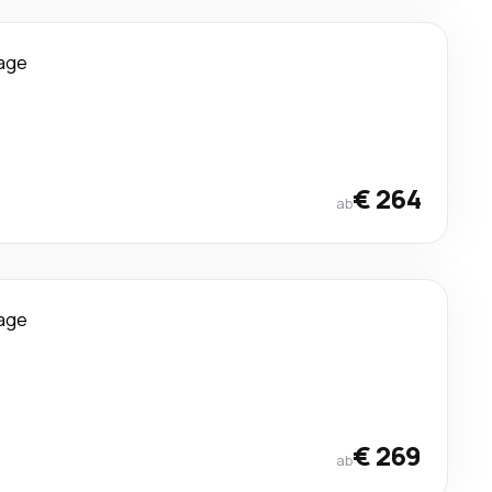
age
€ 264
ab
age
€ 269
ab