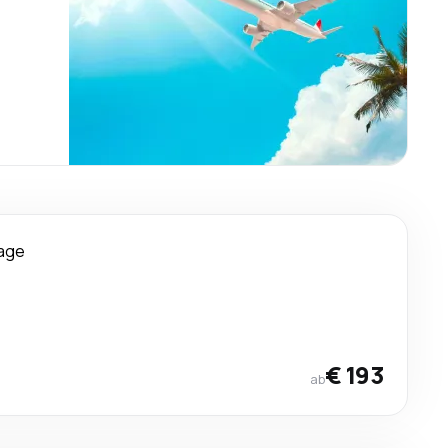
age
€ 193
ab