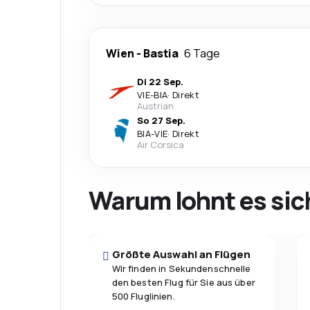
Wien
-
Bastia
6 Tage
Di 22 Sep.
VIE
-
BIA
·
Direkt
Austrian
So 27 Sep.
BIA
-
VIE
·
Direkt
Air Corsica
Warum lohnt es sic
Größte Auswahl an Flügen
Wir finden in Sekundenschnelle
den besten Flug für Sie aus über
500 Fluglinien.