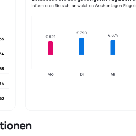
Informieren Sie sich, an welchen Wochentagen Flüge i
€ 790
€ 674
€ 621
35
64
65
Mo
Di
Mi
54
62
tionen