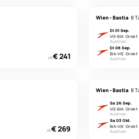
Wien
-
Bastia
8 T
Di 01 Sep.
VIE
-
BIA
·
Direkt
Austrian
Di 08 Sep.
€ 241
BIA
-
VIE
·
Direkt
ab
Austrian
Wien
-
Bastia
8 T
Sa 26 Sep.
VIE
-
BIA
·
Direkt
Austrian
Sa 03 Okt.
€ 269
BIA
-
VIE
·
Direkt
ab
Austrian