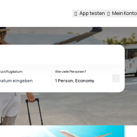
App testen
Mein Konto
ückflugdatum
Wie viele Personen?