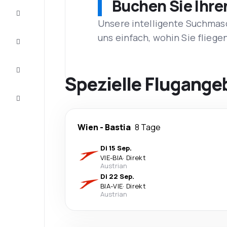
Buchen Sie Ihre
Schnäppchen
Unsere intelligente Suchmasc
uns einfach, wohin Sie flieg
Vervollständigen
Sie die Reise
Inspirationen
und
Spezielle Flugange
Ratschläge
Kundenservice
Wien
-
Bastia
8 Tage
Di 15 Sep.
VIE
-
BIA
·
Direkt
Austrian
Di 22 Sep.
BIA
-
VIE
·
Direkt
Austrian