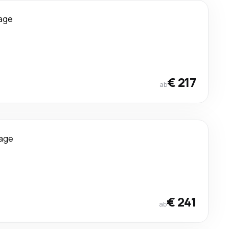
age
€ 217
ab
age
€ 241
ab