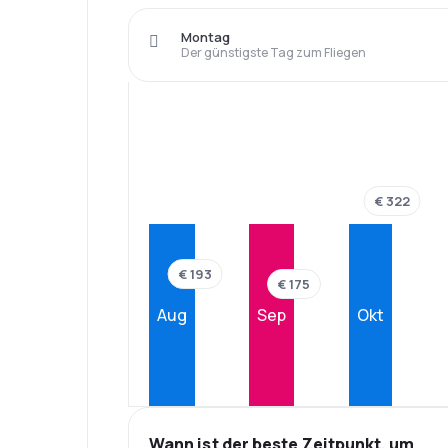
Montag
Der günstigste Tag zum Fliegen
€ 322
€ 193
€ 175
Aug
Sep
Okt
Wann ist der beste Zeitpunkt, um