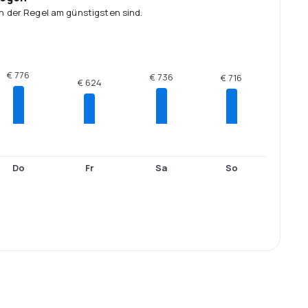
n der Regel am günstigsten sind.
€ 776
€ 736
€ 716
€ 624
Do
Fr
Sa
So