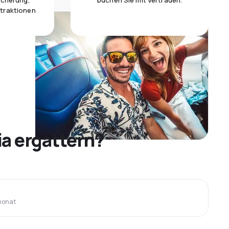
icherung,
buchen Sie mit Vertrauen.
traktionen
a ergattern?
monat