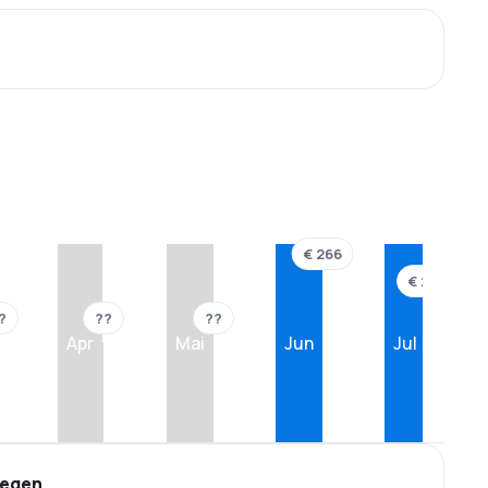
€ 266
€ 221
?
??
??
Apr
Mai
Jun
Jul
iegen