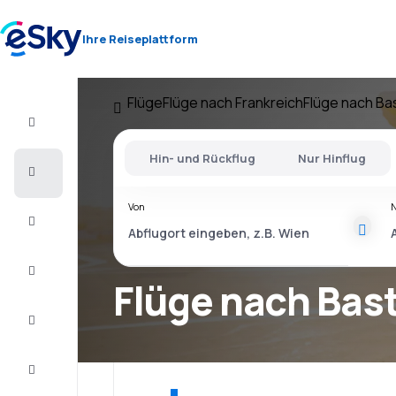
Ihre Reiseplattform
Flüge
Flüge nach Frankreich
Flüge nach Ba
Flug+Hotel
Hin- und Rückflug
Nur Hinflug
Flüge
Von
Urlaub
Last
Minute
Flüge nach Bast
Kurzurlaub
Unterkunft