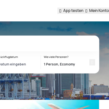
App testen
Mein Konto
ückflugdatum
Wie viele Personen?