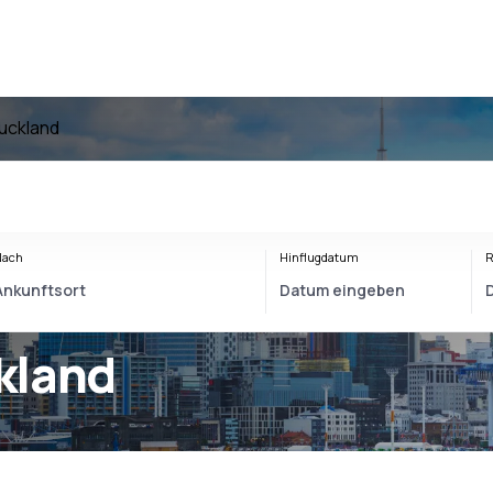
uckland
Nach
Hinflugdatum
R
kland