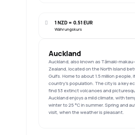
1 NZD = 0.51 EUR
Währungskurs
Auckland
Auckland, also known as Tāmaki-makau-ra
Zealand, located on the North Island b
Gulfs. Home to about 1.5 million people, 
country's population. The city is a key e
find 53 extinct volcanoes and picturesque
Auckland enjoys a mild climate, with tem
winter to 25 °C in summer. Spring and au
visit, when the weather is pleasant.