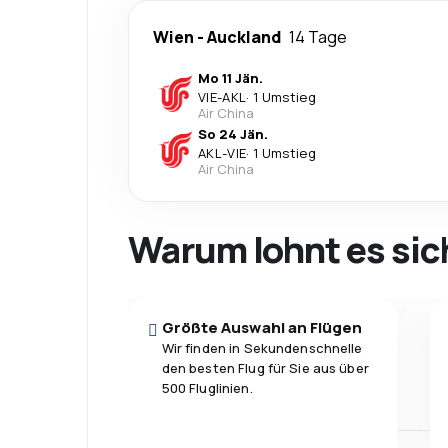
Wien
-
Auckland
14 Tage
Mo 11 Jän.
VIE
-
AKL
·
1 Umstieg
Air China
So 24 Jän.
AKL
-
VIE
·
1 Umstieg
Air China
Warum lohnt es sic
Größte Auswahl an Flügen
Wir finden in Sekundenschnelle
den besten Flug für Sie aus über
500 Fluglinien.