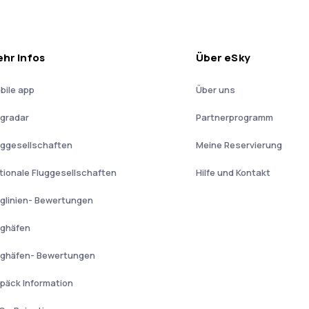
hr Infos
Über eSky
bile app
Über uns
ugradar
Partnerprogramm
uggesellschaften
Meine Reservierung
tionale Fluggesellschaften
Hilfe und Kontakt
uglinien- Bewertungen
ughäfen
ughäfen- Bewertungen
päck Information