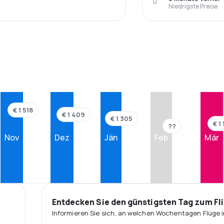
Niedrigste Preise
€ 1 518
€ 1 409
€ 1 305
€ 1
??
Nov
Dez
Jän
Feb
Mär
Entdecken Sie den günstigsten Tag zum Fl
Informieren Sie sich, an welchen Wochentagen Flüge i