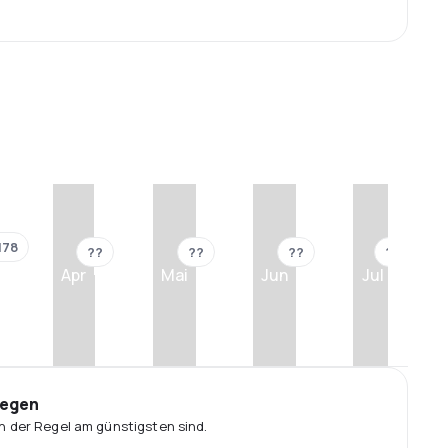
 178
??
??
??
??
Apr
Mai
Jun
Jul
iegen
n der Regel am günstigsten sind.