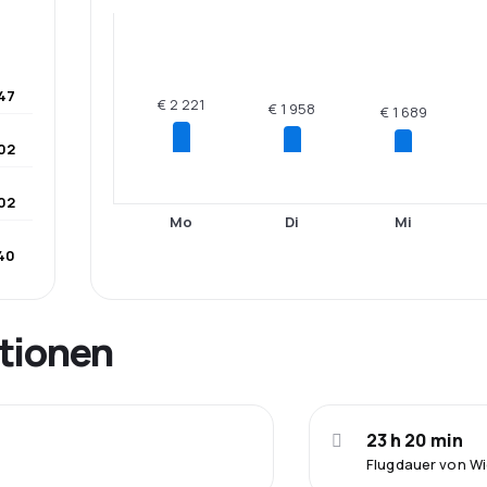
47
€ 2 221
€ 1 958
€ 1 689
202
102
Mo
Di
Mi
740
tionen
23 h 20 min
Flugdauer von W