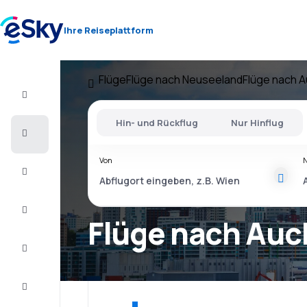
Ihre Reiseplattform
Flüge
Flüge nach Neuseeland
Flüge nach A
Flug+Hotel
Hin- und Rückflug
Nur Hinflug
Flüge
Von
Urlaub
Last
Minute
Flüge nach Auc
Kurzurlaub
Unterkunft