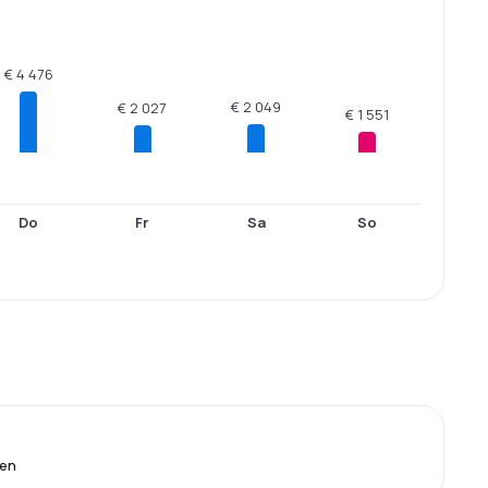
€ 4 476
€ 2 049
€ 2 027
€ 1 551
Do
Fr
Sa
So
ien