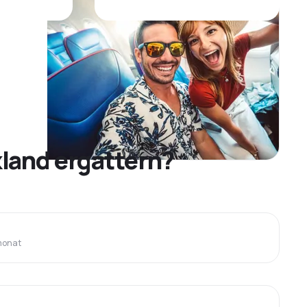
land ergattern?
monat