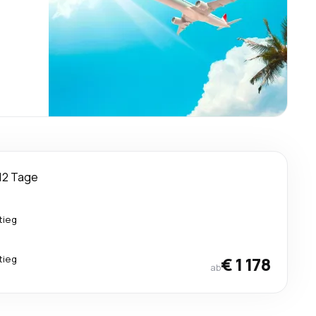
12 Tage
tieg
tieg
€ 1 178
ab