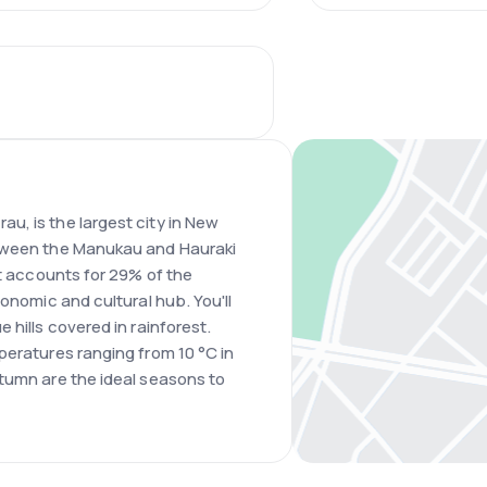
u, is the largest city in New
etween the Manukau and Hauraki
it accounts for 29% of the
conomic and cultural hub. You'll
 hills covered in rainforest.
peratures ranging from 10 °C in
tumn are the ideal seasons to