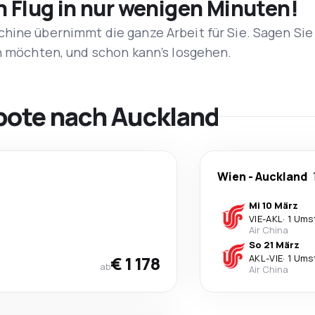
n Flug in nur wenigen Minuten!
hine übernimmt die ganze Arbeit für Sie. Sagen Sie
en möchten, und schon kann’s losgehen.
bote nach Auckland
Wien
-
Auckland
Mi 10 März
VIE
-
AKL
·
1 Ums
Air China
So 21 März
€ 1 178
AKL
-
VIE
·
1 Ums
ab
Air China