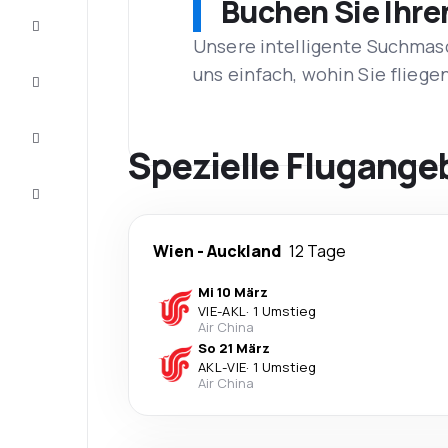
Buchen Sie Ihre
Schnäppchen
Unsere intelligente Suchmasc
uns einfach, wohin Sie flieg
Vervollständigen
Sie die Reise
Inspirationen
und
Spezielle Flugange
Ratschläge
Kundenservice
Wien
-
Auckland
12 Tage
Mi 10 März
VIE
-
AKL
·
1 Umstieg
Air China
So 21 März
AKL
-
VIE
·
1 Umstieg
Air China