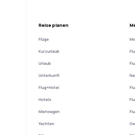
Reise planen
Me
Flüge
Mo
Kurzurlaub
Fl
Urlaub
Fl
Unterkunft
Na
Flug+Hotel
Fl
Hotels
Fl
Mietwagen
Fl
Yachten
Ge